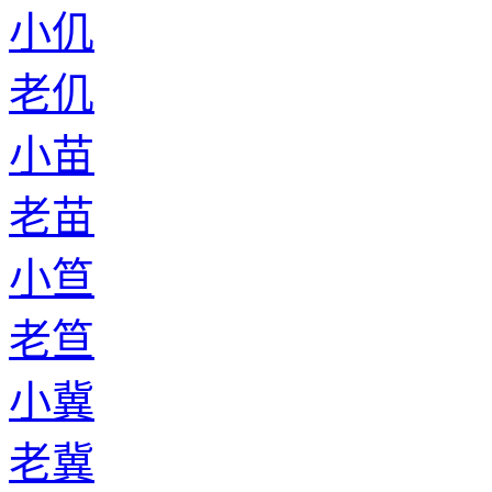
小仉
老仉
小苗
老苗
小笪
老笪
小冀
老冀