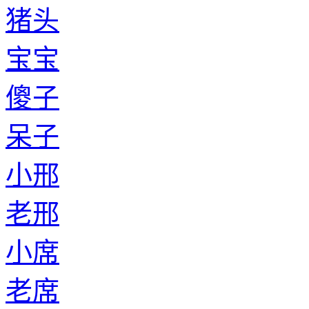
猪头
宝宝
傻子
呆子
小邢
老邢
小席
老席