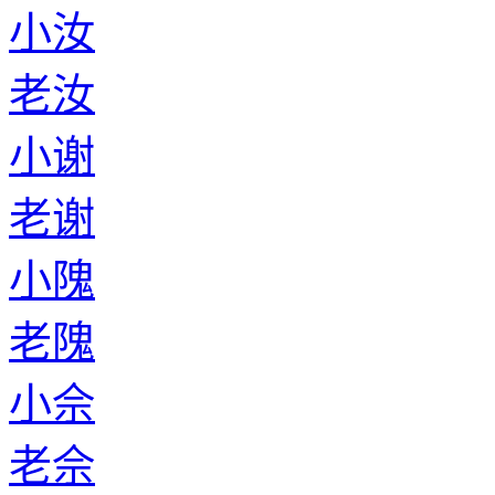
小汝
老汝
小谢
老谢
小隗
老隗
小佘
老佘