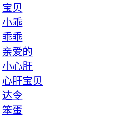
宝贝
小乖
乖乖
亲爱的
小心肝
心肝宝贝
达令
笨蛋