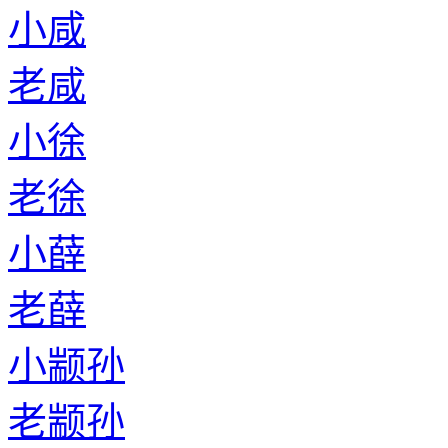
小咸
老咸
小徐
老徐
小薛
老薛
小颛孙
老颛孙