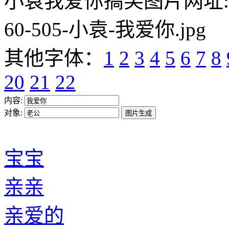
小袁我爱你搞笑图片网址:https:/
60-505-小袁-我爱你.jpg
其他字体：
1
2
3
4
5
6
7
8
20
21
22
内容:
对象:
宝宝
亲亲
亲爱的