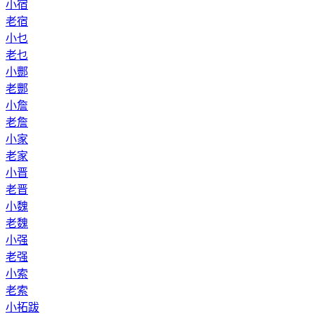
小宿
老宿
小乜
老乜
小酆
老酆
小詹
老詹
小家
老家
小晋
老晋
小魏
老魏
小强
老强
小索
老索
小拓跋