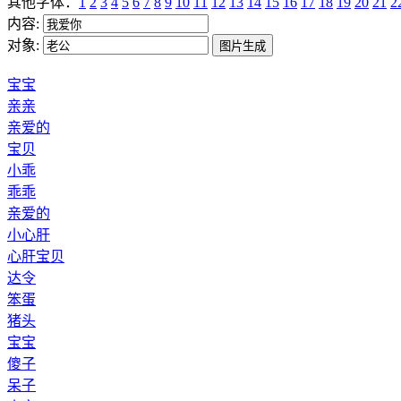
其他字体：
1
2
3
4
5
6
7
8
9
10
11
12
13
14
15
16
17
18
19
20
21
2
内容:
对象:
宝宝
亲亲
亲爱的
宝贝
小乖
乖乖
亲爱的
小心肝
心肝宝贝
达令
笨蛋
猪头
宝宝
傻子
呆子