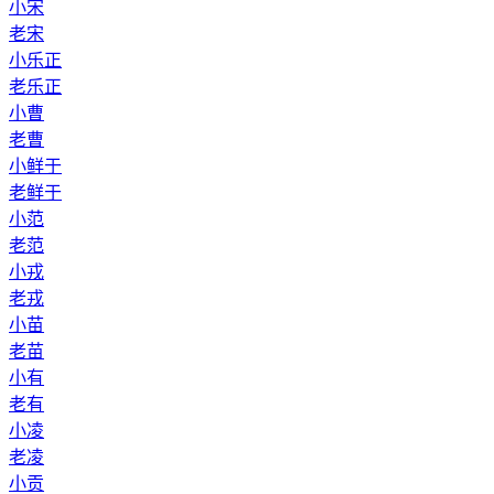
小宋
老宋
小乐正
老乐正
小曹
老曹
小鲜于
老鲜于
小范
老范
小戎
老戎
小苗
老苗
小有
老有
小凌
老凌
小贡