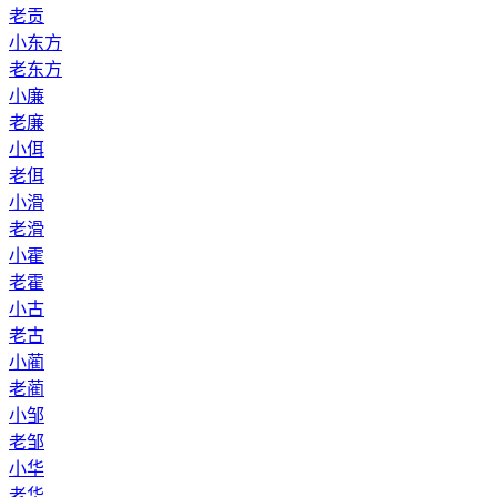
老贡
小东方
老东方
小廉
老廉
小佴
老佴
小滑
老滑
小霍
老霍
小古
老古
小蔺
老蔺
小邹
老邹
小华
老华