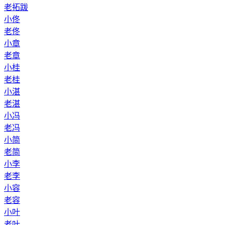
老拓跋
小佟
老佟
小章
老章
小桂
老桂
小湛
老湛
小冯
老冯
小简
老简
小李
老李
小容
老容
小叶
老叶