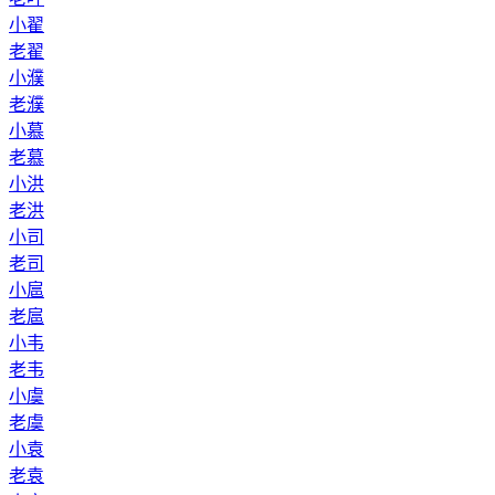
小翟
老翟
小濮
老濮
小慕
老慕
小洪
老洪
小司
老司
小扈
老扈
小韦
老韦
小虞
老虞
小袁
老袁