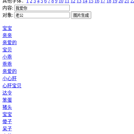
其他字体：
1
2
3
4
5
6
7
8
9
10
11
12
13
14
15
16
17
18
19
20
21
2
内容:
对象:
宝宝
亲亲
亲爱的
宝贝
小乖
乖乖
亲爱的
小心肝
心肝宝贝
达令
笨蛋
猪头
宝宝
傻子
呆子