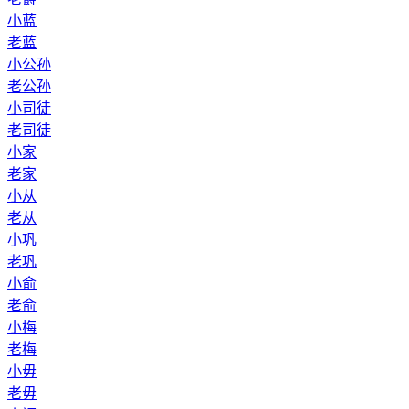
小蓝
老蓝
小公孙
老公孙
小司徒
老司徒
小家
老家
小从
老从
小巩
老巩
小俞
老俞
小梅
老梅
小毋
老毋