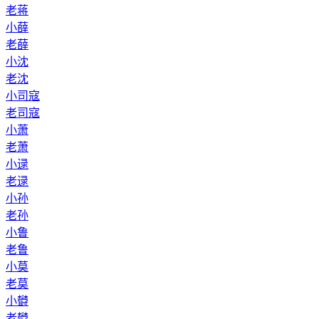
老蒋
小薛
老薛
小沈
老沈
小司寇
老司寇
小萧
老萧
小逯
老逯
小孙
老孙
小鲁
老鲁
小莫
老莫
小欎
老欎