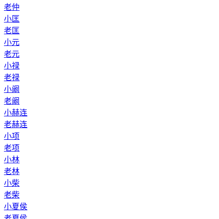
老仲
小匡
老匡
小元
老元
小禄
老禄
小阚
老阚
小赫连
老赫连
小项
老项
小林
老林
小柴
老柴
小夏侯
老夏侯