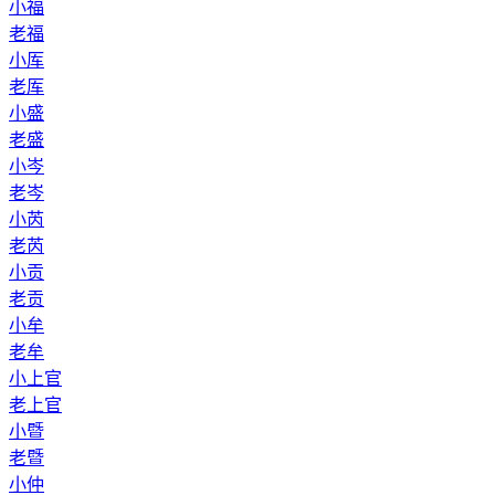
小福
老福
小厍
老厍
小盛
老盛
小岑
老岑
小芮
老芮
小贡
老贡
小牟
老牟
小上官
老上官
小暨
老暨
小仲