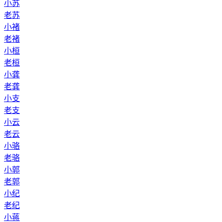
小苏
老苏
小褚
老褚
小桓
老桓
小龚
老龚
小支
老支
小云
老云
小骆
老骆
小郭
老郭
小纪
老纪
小蒋