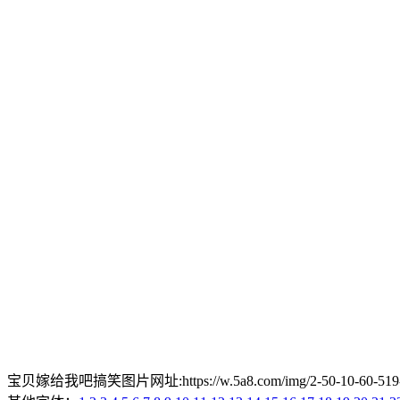
宝贝嫁给我吧搞笑图片网址:https://w.5a8.com/img/2-50-10-60-5