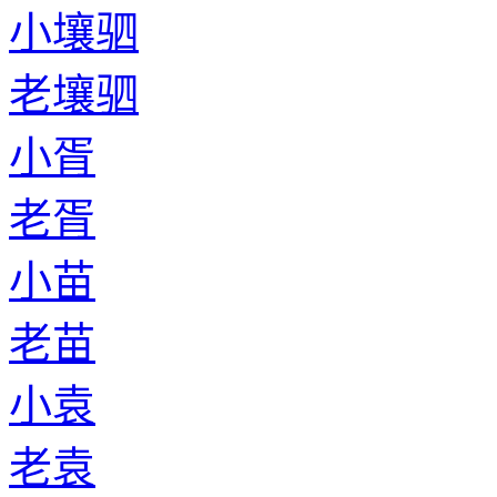
小壤驷
老壤驷
小胥
老胥
小苗
老苗
小袁
老袁