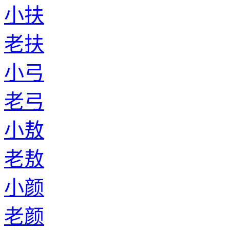
小扶
老扶
小弓
老弓
小敖
老敖
小颜
老颜