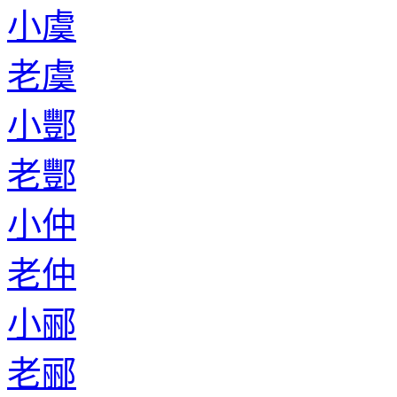
小虞
老虞
小酆
老酆
小仲
老仲
小郦
老郦