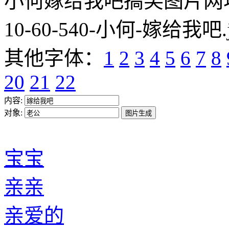
小何嫁给我吧搞笑图片网址:https
10-60-540-小何-嫁给我吧.
其他字体：
1
2
3
4
5
6
7
8
20
21
22
内容:
对象:
宝宝
亲亲
亲爱的