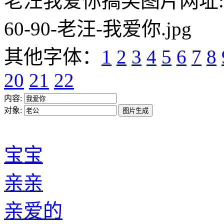
老汪我爱你搞笑图片网址:https:/
60-90-老汪-我爱你.jpg
其他字体：
1
2
3
4
5
6
7
8
20
21
22
内容:
对象:
宝宝
亲亲
亲爱的