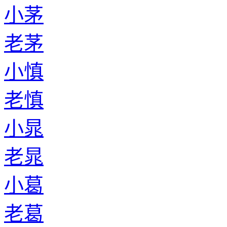
小茅
老茅
小慎
老慎
小晁
老晁
小葛
老葛