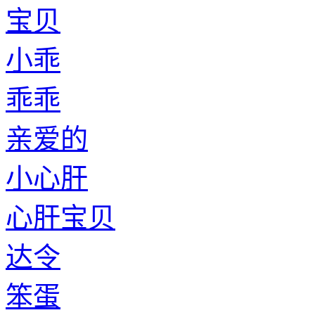
宝贝
小乖
乖乖
亲爱的
小心肝
心肝宝贝
达令
笨蛋