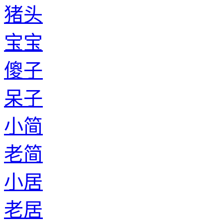
猪头
宝宝
傻子
呆子
小简
老简
小居
老居